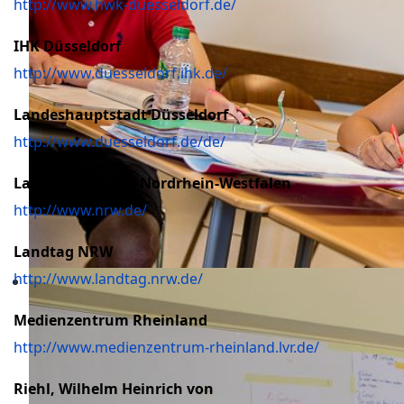
http://www.hwk-duesseldorf.de/
IHK Düsseldorf
http://www.duesseldorf.ihk.de/
Landeshauptstadt Düsseldorf
http://www.duesseldorf.de/de/
Landesregierung Nordrhein-Westfalen
http://www.nrw.de/
Landtag NRW
http://www.landtag.nrw.de/
Medienzentrum Rheinland
http://www.medienzentrum-rheinland.lvr.de/
Riehl, Wilhelm Heinrich von